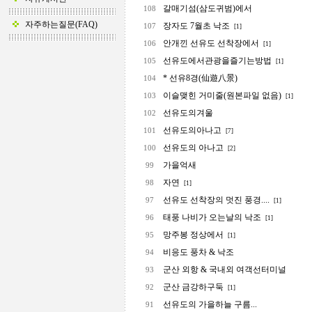
갈매기섬(삼도귀범)에서
108
자주하는질문(FAQ)
장자도 7월초 낙조
107
[1]
안개낀 선유도 선착장에서
106
[1]
선유도에서관광을즐기는방법
105
[1]
* 선유8경(仙遊八景)
104
이슬맺힌 거미줄(원본파일 없음)
103
[1]
선유도의겨울
102
선유도의아나고
101
[7]
선유도의 아나고
100
[2]
가을억새
99
자연
98
[1]
선유도 선착장의 멋진 풍경....
97
[1]
태풍 나비가 오는날의 낙조
96
[1]
망주봉 정상에서
95
[1]
비응도 풍차 & 낙조
94
군산 외항 & 국내외 여객선터미널
93
군산 금강하구둑
92
[1]
선유도의 가을하늘 구름...
91