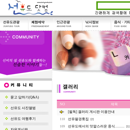
묻고 답하기(Q&A)
NO
제목
선유도 사진앨범
[필독] 겔러리 게시판 이용안내
선유도 여행후기
선유팔경횟집
110
[2]
선유도에서의 맛깔스러운 중식...........
109
[1]
자유게시판