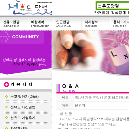
묻고 답하기(Q&A)
제목
[답변] 지금 유람선 운행 하고있나요
이름
운영자
선유도 사진앨범
- 이 전 글 -
선유도 여행후기
크리스마스부터 특별방역으로 대부분 관광지들
31일에 유람선운영 정상적으로 하나요?
자유게시판