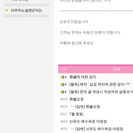
아니면 운행을 하지 않나요? ㅜㅜ
자주하는질문(FAQ)
===================================
선유도닷컴입니다.
고객님 현재는 유람선 운행이 안됩니다.
여행에 참고해 주세요
NO
제목
환불에 대한 공지
[필독] 예약 . 입금 처리에 관한 공지~!!!
[필독] 문의 글 작성시 작성자의 실명과 여
환불요청
4819
[답변] 환불요청
4818
7월 캠핑,
4817
선유도 해수욕장 야영장
4816
[답변] 선유도 해수욕장 야영장
4815