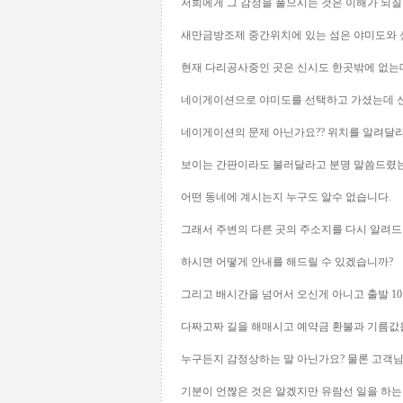
저희에게 그 감정을 풀으시는 것은 이해가 되질
새만금방조제 중간위치에 있는 섬은 야미도와 
현재 다리공사중인 곳은 신시도 한곳밖에 없는
네이게이션으로 야미도를 선택하고 가셨는데 
네이게이션의 문제 아닌가요?? 위치를 알려달
보이는 간판이라도 불러달라고 분명 말씀드렸
어떤 동네에 계시는지 누구도 알수 없습니다.
그래서 주변의 다른 곳의 주소지를 다시 알려
하시면 어떻게 안내를 해드릴 수 있겠습니까?
그리고 배시간을 넘어서 오신게 아니고 출발 1
다짜고짜 길을 해매시고 예약금 환불과 기름값
누구든지 감정상하는 말 아닌가요? 물론 고객
기분이 언짢은 것은 알겠지만 유람선 일을 하는