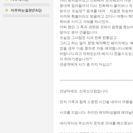
다리 공사중이였고 전화해서 문의해보니 다른 
동네에 접어들어서 다시 전화해서 물어보니 또
자주하는질문(FAQ)
받으신 조실장?? 핑계를 대며 .. 처음엔 죄송
아까워 환불이라도 받을려고 갔더니 여행사 책임
똑바로 시키고 거래를 하시던지...
어찌 됐던 그 쪽과 관련된 곳에서 잘못을 했는데 
받아도 분이 안풀립니다.
조실장 그사람은 사과 전화 한통없고..
그리고 하는 말이 분명 예약확인 페이지에는 
았을 경우 다음 항차로 자동 예약됩니다.(예
바랍니다.라고 적혀있는데 배가 다 찼을수도있으
지 하며가겠습니까??
관광객에게 사기 좀 치지 마십쇼!!
===================================
안녕하세요. 선유도닷컴입니다.
먼저 가족과 함께 소중한 시간을 내어서 여행
사과를 드립니다. 하지만 예약하셨을때 예약날
네이게이션 주소까지 문자로 안내를 해드렸는