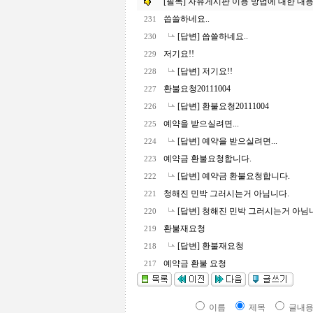
[필독] 자유게시판 이용 방법에 대한 내
씁쓸하네요..
231
[답변] 씁쓸하네요..
230
저기요!!
229
[답변] 저기요!!
228
환불요청20111004
227
[답변] 환불요청20111004
226
예약을 받으실려면...
225
[답변] 예약을 받으실려면...
224
예약금 환불요청합니다.
223
[답변] 예약금 환불요청합니다.
222
청해진 민박 그러시는거 아님니다.
221
[답변] 청해진 민박 그러시는거 아님
220
환불재요청
219
[답변] 환불재요청
218
예약금 환불 요청
217
이름
제목
글내