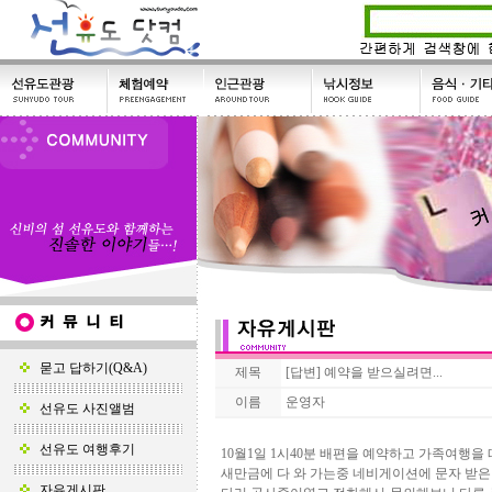
묻고 답하기(Q&A)
제목
[답변] 예약을 받으실려면...
이름
운영자
선유도 사진앨범
선유도 여행후기
10월1일 1시40분 배편을 예약하고 가족여행을
새만금에 다 와 가는중 네비게이션에 문자 받은
자유게시판