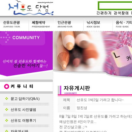
묻고 답하기(Q&A)
제목
선유도 1박2일 가려고 합니다~
이름
정진성
선유도 사진앨범
8월 7일 8일 1박 2일로 선유도를 가려고 하는데
선유도 여행후기
예상인원은 4인이구요...
전 군산살고용..;ㅋ
자유게시판