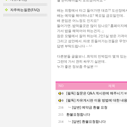
뭘 준비해야할지 모르겠어서요 ~
자주하는질문(FAQ)
배는 외항에서 타고 들어가면 대죠?? 도선장에서
배는 예약을 해야하나요? 목요일 금요일인데..
배 운임은 어느정도 인지요?
들어가면..밥먹을곳은 많이 있나요? 홈페이지
가서 밥을 해먹어야 하는건지..;;
잠은 모텔에서 잘까 하는데..2인1실 방은 가격
그리고 섬안에서..따로 돈들어가는것들은 무엇이 
답변 부탁드립니다 ~ ^^
다른분들 글을보니..최악의 민박집이 몇개 있는
그런데 가서 갠히 싸우기 싫은데..
누가 좋은 정보좀 주실분 ^^
NO
제목
[필독] 질문은 Q&A 게시판에 해주시기 
[필독] 자유게시판 이용 방법에 대한 내
[답변] 예약금 환불 요청
216
환불요청합니다
215
[답변] 환불요청합니다
214