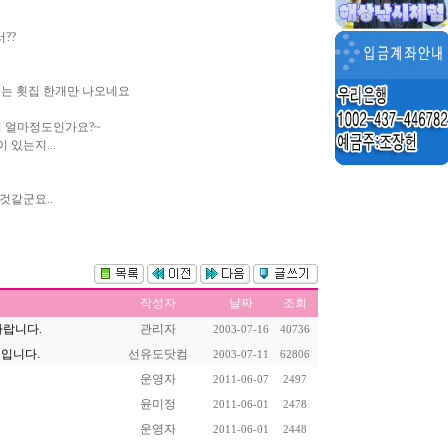
??
에는 횟집 한개만 나오네요
이 얼마정도인가요?~
있는지...
것같군요..
작성자
날짜
조회
바랍니다.
관리자
2003-07-16
40736
용입니다.
선유도닷컴
2003-07-11
62806
운영자
2011-06-07
2497
윤미정
2011-06-01
2478
운영자
2011-06-01
2448