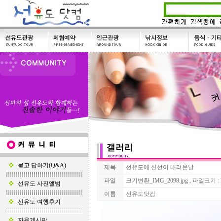
묻고 답하기(Q&A)
제목
선유도에 신선이 내려온날
파일
크기변환_IMG_2098.jpg , 파일크기 : 
선유도 사진앨범
이름
선유도닷컴
선유도 여행후기
자유게시판