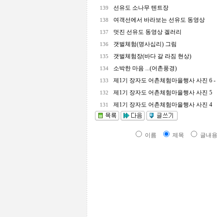
선유도 소나무 텐트장
139
여객선에서 바라보는 선유도 동영상
138
멋진 선유도 동영상 겔러리
137
갯벌체험(명사십리) 그림
136
갯벌체험장(바다 갈 라짐 현상)
135
소박한 마음 ...(어촌풍경)
134
제1기 장자도 어촌체험마을행사 사진 6 -
133
제1기 장자도 어촌체험마을행사 사진 5
132
제1기 장자도 어촌체험마을행사 사진 4
131
이름
제목
글내