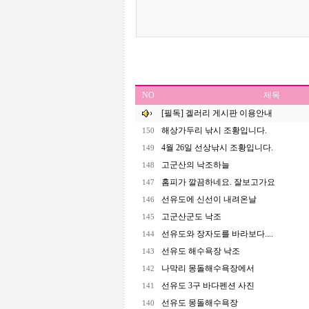
NO
제목
[필독] 겔러리 게시판 이용안내
해상가두리 낚시 조황입니다.
150
4월 26일 선상낚시 조황입니다.
149
고군산의 낙조하늘
148
홈피가 깔끔하네요. 잘보고가요
147
선유도에 신선이 내려온날
146
고군산군도 낙조
145
선유도와 장자도를 바라보다....
144
선유도 해수욕장 낙조
143
나막리 몽돌해수욕장에서
142
선유도 3구 바다펜션 사진
141
선유도 몽돌해수욕장
140