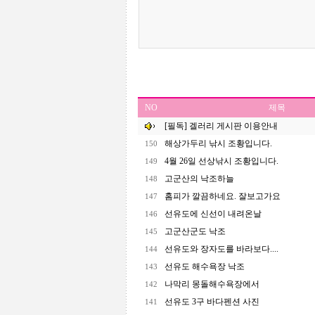
NO
제목
[필독] 겔러리 게시판 이용안내
해상가두리 낚시 조황입니다.
150
4월 26일 선상낚시 조황입니다.
149
고군산의 낙조하늘
148
홈피가 깔끔하네요. 잘보고가요
147
선유도에 신선이 내려온날
146
고군산군도 낙조
145
선유도와 장자도를 바라보다....
144
선유도 해수욕장 낙조
143
나막리 몽돌해수욕장에서
142
선유도 3구 바다펜션 사진
141