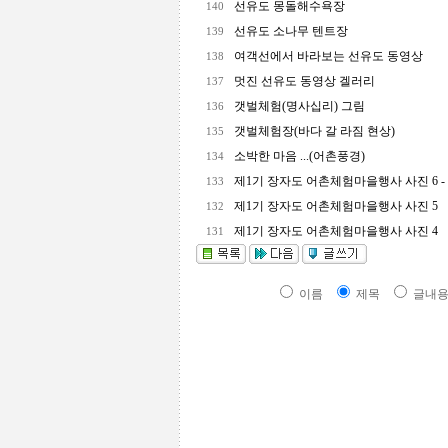
선유도 몽돌해수욕장
140
선유도 소나무 텐트장
139
여객선에서 바라보는 선유도 동영상
138
멋진 선유도 동영상 겔러리
137
갯벌체험(명사십리) 그림
136
갯벌체험장(바다 갈 라짐 현상)
135
소박한 마음 ...(어촌풍경)
134
제1기 장자도 어촌체험마을행사 사진 6 -
133
제1기 장자도 어촌체험마을행사 사진 5
132
제1기 장자도 어촌체험마을행사 사진 4
131
이름
제목
글내