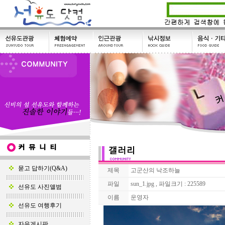
묻고 답하기(Q&A)
제목
고군산의 낙조하늘
파일
sun_1.jpg , 파일크기 : 225589
선유도 사진앨범
이름
운영자
선유도 여행후기
자유게시판