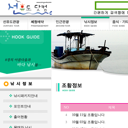
낚시패키지안내
포인트안내
NO
제목
10월 11일 조황입니다
4
출어현황
10월 03일 조황입니다.
3
물때와 낚시