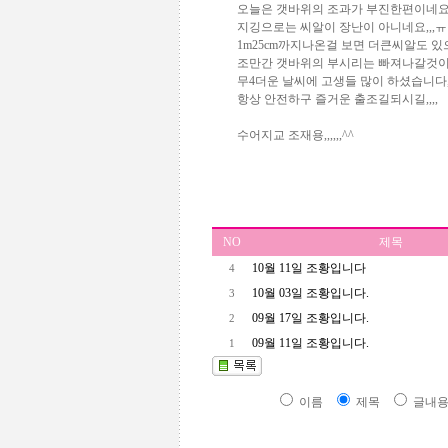
오늘은 갯바위의 조과가 부진한편이네요,
지깅으로는 씨알이 장난이 아니네요,,,
1m25cm까지나온걸 보면 더큰씨알도 있으
조만간 갯바위의 부시리는 빠져나갈것이
무4더운 날씨에 고생들 많이 하셨습니다,,
항상 안전하구 즐거운 출조길되시길,,,,
수어지교 조재용,,,,,,^^
NO
제목
10월 11일 조황입니다
4
10월 03일 조황입니다.
3
09월 17일 조황입니다.
2
09월 11일 조황입니다.
1
이름
제목
글내