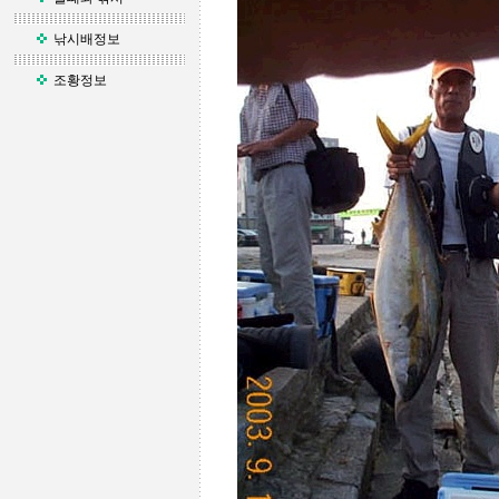
낚시배정보
조황정보