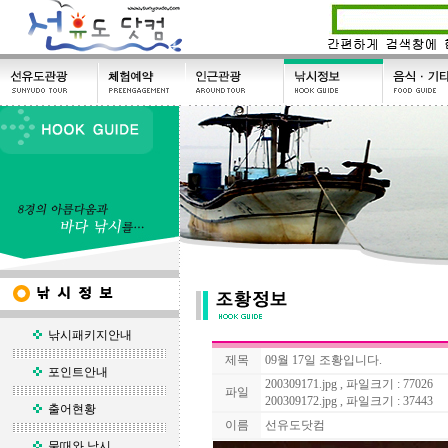
낚시패키지안내
제목
09월 17일 조황입니다.
포인트안내
200309171.jpg , 파일크기 : 77026
파일
200309172.jpg , 파일크기 : 37443
출어현황
이름
선유도닷컴
물때와 낚시