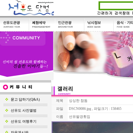
묻고 답하기(Q&A)
제목
싱싱한 참돔
파일
DSCN0086.jpg , 파일크기 : 158465
선유도 사진앨범
이름
선유팔경횟집
선유도 여행후기
자유게시판