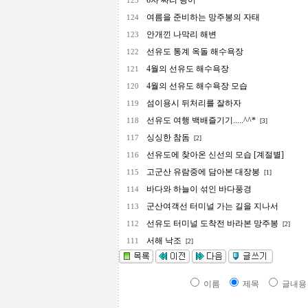
6자 짜리 광어
125
여름을 준비하는 망주봉의 자태
124
안개낀 나막리 해변
123
선유도 통계 옥돌 해수욕장
122
4월의 선유도 해수욕장
121
4월의 선유도 해수욕장 모습
120
섬이용시 뒤처리를 잘하자
119
선유도 여행 백배즐기기.....^^*
118
[3]
싱싱한 참돔
117
[2]
선유도에 찾아온 신선의 모습 [계절별]
116
고군산 유람중에 담아본 대장봉
115
[1]
바다와 하늘이 섞인 바다풍경
114
군산여객선 터미널 가는 길을 지나서
113
선유도 터미널 도착전 바라본 망주봉
112
[2]
서해 낙조
111
[2]
이름
제목
글내