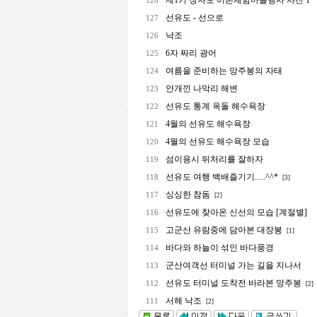
제1기 장자도 어촌체험마을행사 사진 1
128
선유도 - 선으로
127
낙조
126
6자 짜리 광어
125
여름을 준비하는 망주봉의 자태
124
안개낀 나막리 해변
123
선유도 통계 옥돌 해수욕장
122
4월의 선유도 해수욕장
121
4월의 선유도 해수욕장 모습
120
섬이용시 뒤처리를 잘하자
119
선유도 여행 백배즐기기.....^^*
118
[3]
싱싱한 참돔
117
[2]
선유도에 찾아온 신선의 모습 [계절별]
116
고군산 유람중에 담아본 대장봉
115
[1]
바다와 하늘이 섞인 바다풍경
114
군산여객선 터미널 가는 길을 지나서
113
선유도 터미널 도착전 바라본 망주봉
112
[2]
서해 낙조
111
[2]