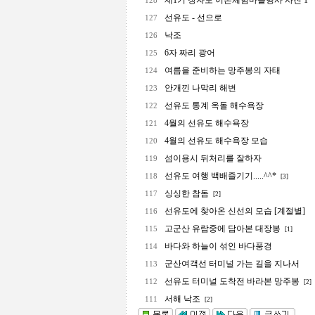
제1기 장자도 어촌체험마을행사 사진 1
128
선유도 - 선으로
127
낙조
126
6자 짜리 광어
125
여름을 준비하는 망주봉의 자태
124
안개낀 나막리 해변
123
선유도 통계 옥돌 해수욕장
122
4월의 선유도 해수욕장
121
4월의 선유도 해수욕장 모습
120
섬이용시 뒤처리를 잘하자
119
선유도 여행 백배즐기기.....^^*
118
[3]
싱싱한 참돔
117
[2]
선유도에 찾아온 신선의 모습 [계절별]
116
고군산 유람중에 담아본 대장봉
115
[1]
바다와 하늘이 섞인 바다풍경
114
군산여객선 터미널 가는 길을 지나서
113
선유도 터미널 도착전 바라본 망주봉
112
[2]
서해 낙조
111
[2]